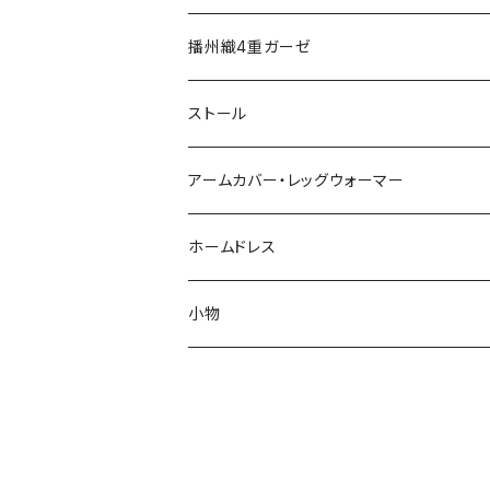
エプロン
播州織4重ガーゼ
タオル
ストール
アームカバー・レッグウォーマー
アームカバー
ホームドレス
アーム＆レッグウォーマー
小物
メガネスタンド犬
メガネケース