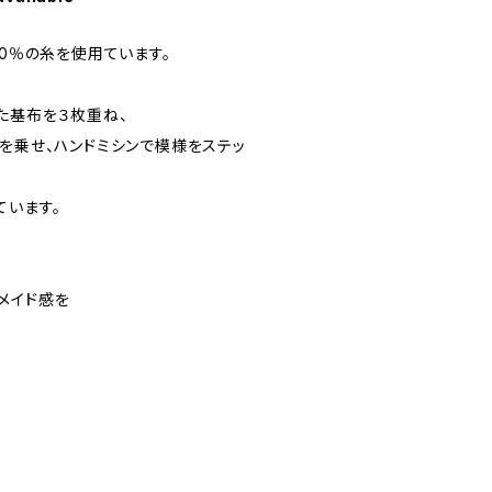
00％の糸を使用ています。
た基布を３枚重ね、
地を乗せ、ハンドミシンで模様をステッ
ています。
メイド感を