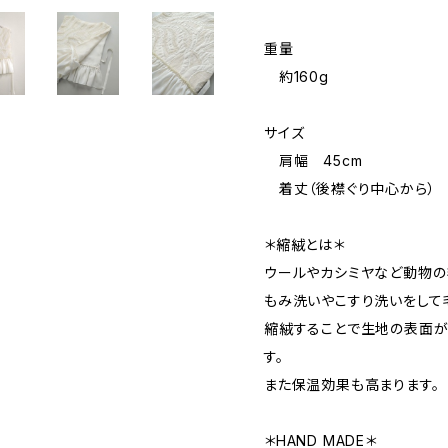
重量
約160g
サイズ
肩幅 45cm
着丈（後襟ぐり中心から） 
＊縮絨とは＊
ウールやカシミヤなど動物の
もみ洗いやこすり洗いをして
縮絨することで生地の表面が
す。
また保温効果も高まります。
＊HAND MADE＊