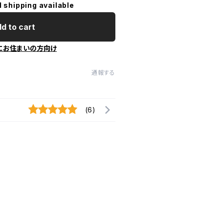
l shipping available
d to cart
にお住まいの方向け
通報する
(6)