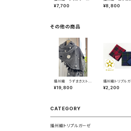
ドレス
ムドレス
¥7,700
¥8,800
その他の商品
播州織 うずまきストー
播州織トリプルガ
ル C/#黒
ゼ フェイスタオ
¥19,800
¥2,200
CATEGORY
播州織トリプルガーゼ