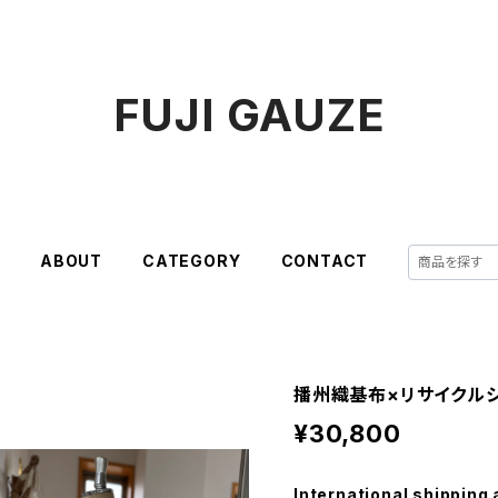
FUJI GAUZE
E
ABOUT
CATEGORY
CONTACT
播州織基布×リサイクル
¥30,800
International shipping 