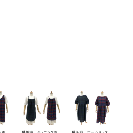
ンホー
播州織 チュニックホ
播州織 ホームドレス