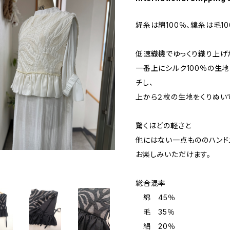
経糸は綿100％、緯糸は毛1
低速織機でゆっくり織り上げ
一番上にシルク100％の生
チし、
上から２枚の生地をくりぬい
驚くほどの軽さと
他にはない一点もののハンド
お楽しみいただけます。
総合混率
綿 45％
毛 35％
絹 20％