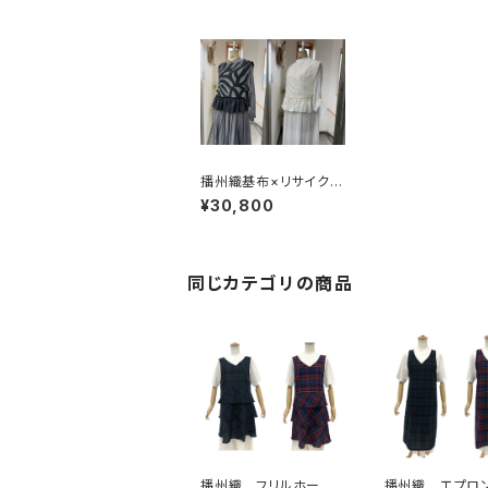
播州織基布×リサイクル
シルク ベスト
¥30,800
同じカテゴリの商品
播州織 フリルホーム
播州織 エプロ