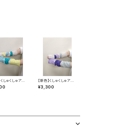
】くしゅくしゅアー
【新色】くしゅくしゅアー
ー タンポポ
ムカバー ぶどう
00
¥3,300