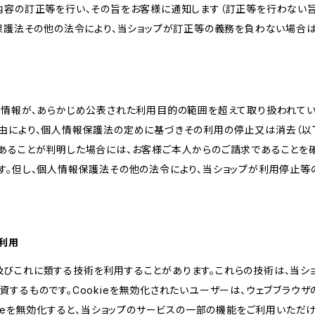
内容の訂正等を行い、その旨をお客様に通知します（訂正等を行わない
報保護法その他の法令により、当ショップが訂正等の義務を負わない場合は
人情報が、あらかじめ公表された利用目的の範囲を超えて取り扱われて
由により、個人情報保護法の定めに基づきその利用の停止又は消去（以下
あることが判明した場合には、お客様ご本人からのご請求であることを
す。但し、個人情報保護法その他の法令により、当ショップが利用停止等
の利用
kie及びこれに類する技術を利用することがあります。これらの技術は、当
するものです。Cookieを無効化されたいユーザーは、ウェブブラウザの
kieを無効化すると、当ショップのサービスの一部の機能をご利用いただ