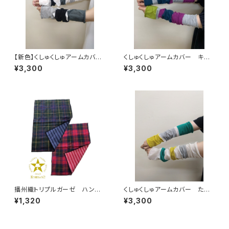
【新色】くしゅくしゅアームカバ
くしゅくしゅアームカバー キキ
ー 墨
ョウ
¥3,300
¥3,300
播州織トリプルガーゼ ハンド
くしゅくしゅアームカバー たち
タオル
ばな
¥1,320
¥3,300