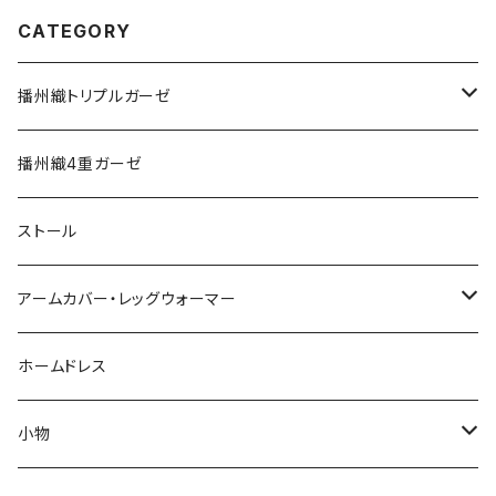
CATEGORY
播州織トリプルガーゼ
エプロン
播州織4重ガーゼ
タオル
ストール
アームカバー・レッグウォーマー
アームカバー
ホームドレス
アーム＆レッグウォーマー
小物