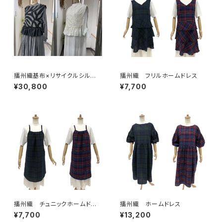
播州織基布×リサイクルシル
播州織 フリルホームドレス
ク ベスト
¥30,800
¥7,700
播州織 チュニックホームドレ
播州織 ホームドレス
ス
¥7,700
¥13,200