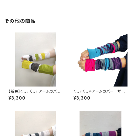
その他の商品
【新色】くしゅくしゅアームカバ
くしゅくしゅアームカバー ザク
ー 山吹
ロ
¥3,300
¥3,300