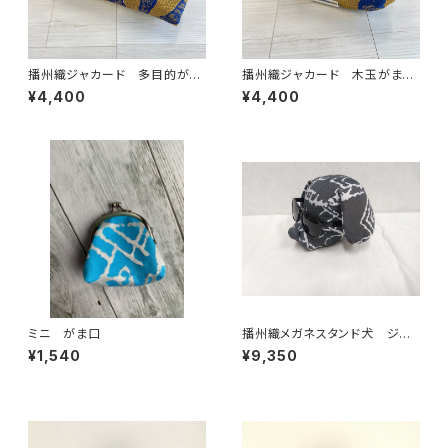
播州織ジャカード 多目的がま
播州織ジャカード 木玉がまぐ
ぐち
ち
¥4,400
¥4,400
ミニ がま口
播州織メガネスタンド犬 ジャ
カード C/#グレー
¥1,540
¥9,350