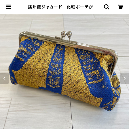
播州織ジャカード 化粧ポーチがまぐ
ち | FUJI GAUZE