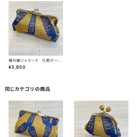
播州織ジャカード 化粧ポーチ
がまぐち
¥3,850
同じカテゴリの商品