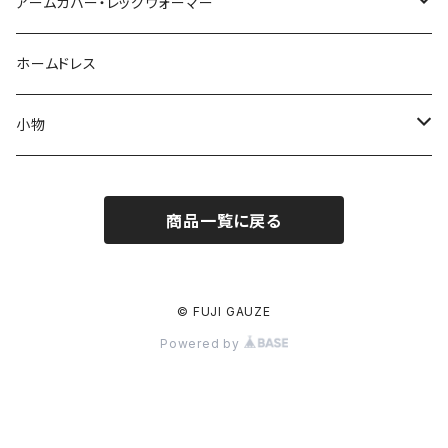
アームカバー・レッグウォーマー
アームカバー
ホームドレス
アーム＆レッグウォーマー
小物
メガネスタンド犬
商品一覧に戻る
メガネケース
バッグ
© FUJI GAUZE
Powered by
ポーチ