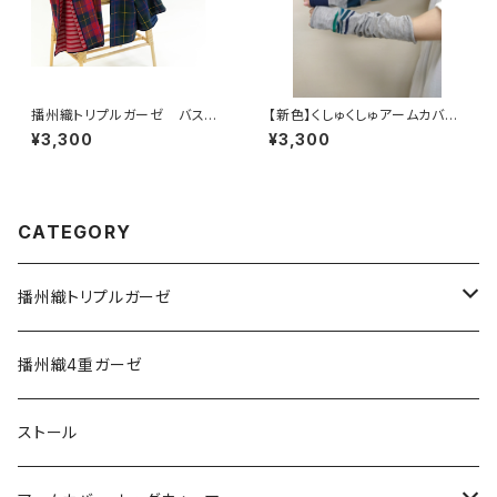
播州織トリプルガーゼ バスタ
【新色】くしゅくしゅアームカバ
オル
ー あさぎ
¥3,300
¥3,300
CATEGORY
播州織トリプルガーゼ
エプロン
播州織4重ガーゼ
タオル
ストール