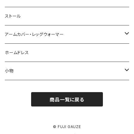
タオル
ストール
アームカバー・レッグウォーマー
アームカバー
ホームドレス
アーム＆レッグウォーマー
小物
メガネスタンド犬
商品一覧に戻る
メガネケース
バッグ
© FUJI GAUZE