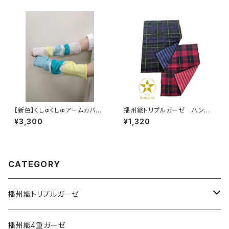
【新色】くしゅくしゅアームカバ
播州織トリプルガーゼ ハンド
ー タンポポ
タオル
¥3,300
¥1,320
CATEGORY
播州織トリプルガーゼ
エプロン
播州織4重ガーゼ